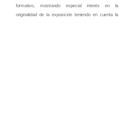
formativo, mostrando especial interés en la
originalidad de la exposición teniendo en cuenta la
naturaleza del producto objeto de la venta, en el caso
de la categoría escaparates.
PREMIOS:
Premio ganador categoría escaparates: Un premio
consistente en una página a color en la edición
especial de la revista municipal “Fiestas Patronales
2021”
Premio ganador categoría balcones o ventanas: una
cesta navideña.
La exposición de escaparates y decoración Navideña
deberá efectuarse, como mínimo, en el periodo