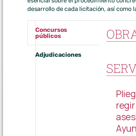
esencial sobre el procedimiento concre
desarrollo de cada licitación, así como l
OBR
Concursos
públicos
Adjudicaciones
SERV
Plie
regir
aseso
Ayun