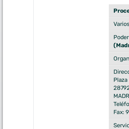
Proce
Varios
Poder
(Madr
Organ
Direc
Plaza
28792 
MADR
Teléf
Fax: 
Servi