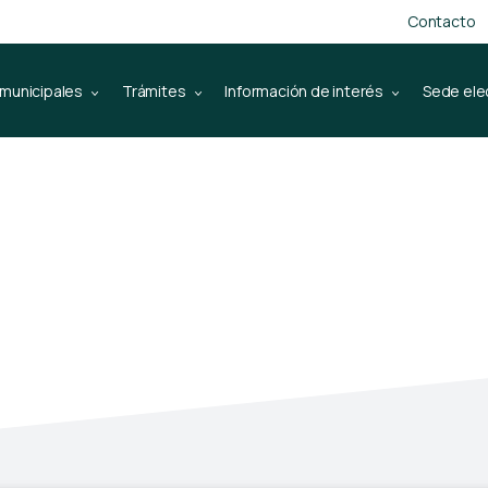
Contacto
 municipales
Trámites
Información de interés
Sede ele
tratante