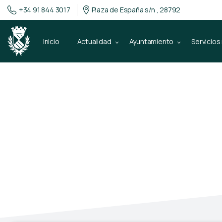
+34 91 844 3017
Plaza de España s/n , 28792
Inicio
Actualidad
Ayuntamiento
Servicios
Perfil del Con