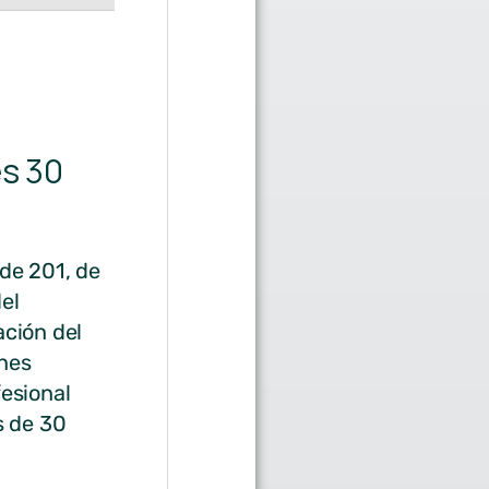
e
s 30
de 201, de
el
ación del
ones
fesional
s de 30