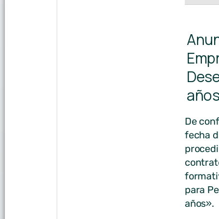
Anun
Empr
Dese
año
De conf
fecha d
procedi
contrat
formati
para Pe
años».