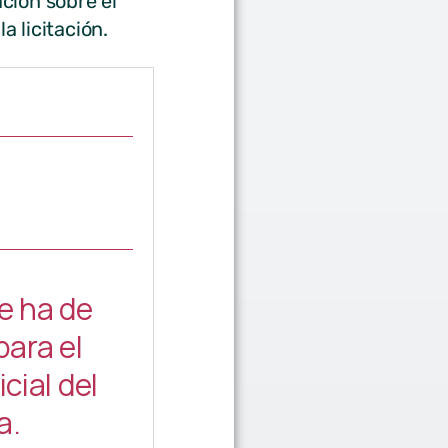
ción sobre el
a licitación.
e ha de
para el
cial del
a.