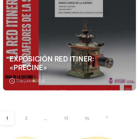
EXPOSICIÓN RED ITINER:
«PRECINE»
17 de julio de 2026
1
2
…
13
14