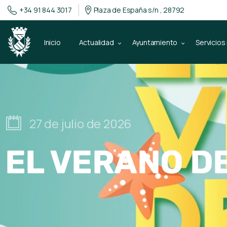
+34 91 844 3017
Plaza de España s/n , 28792
Inicio
Actualidad
Ayuntamiento
Servicios
27 de julio de 2026
EL VERANO DE