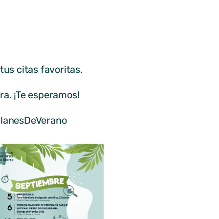
us citas favoritas.
rra. ¡Te esperamos!
#PlanesDeVerano