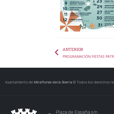
ANTERIOR
PROGRAMACIÓN FIESTAS PATR
Ayuntamiento de
Miraflores de la Sierra
© Todos los derechos r
Plaza de España s/n.