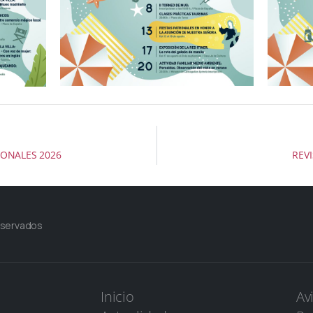
ONALES 2026
REV
eservados
Inicio
Av