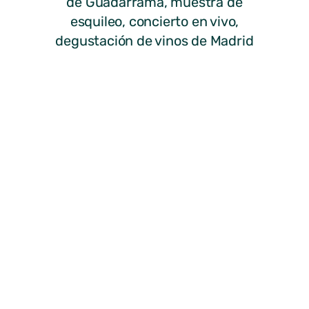
de Guadarrama, muestra de
esquileo, concierto en vivo,
degustación de vinos de Madrid
y degustación de caldereta con
la colaboración de la Asociación
Cultural Taurina de Miraflores
de la Sierra, entre otras cosas…
¡¡Os esperamos!!
#FeriaGanado
#MirafloresdelaSierra
#VilladeMirafloresdelaSierra