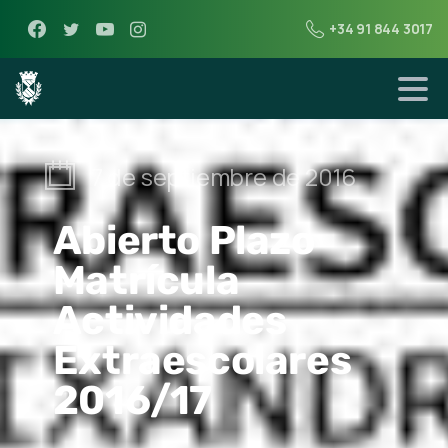
+34 91 844 3017
7 de septiembre de 2016
Abierto Plazo
Matrícula
Actividades
Extraescolares
2016/17