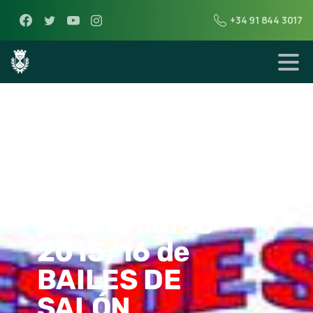
+34 91 844 3017
25 de junio de 2015
Abierto plazo de
reserva de plaza
para el curso
2015/16 de
BAILES DE
SALÓN