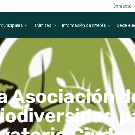
Contacto
 municipales
Trámites
Información de interés
Sede ele
a Asociación d
Biodiversidad p