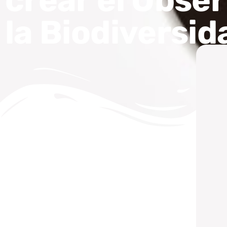
crear el Obse
la Biodiversid