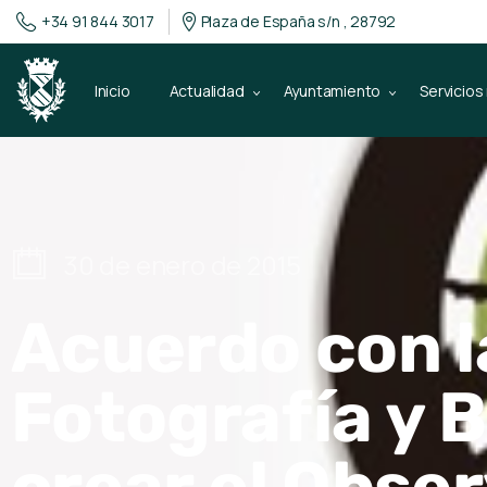
+34 91 844 3017
Plaza de España s/n , 28792
Inicio
Actualidad
Ayuntamiento
Servicios
30 de enero de 2015
Acuerdo con l
Fotografía y 