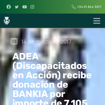
+34 91 844 3017
14 de marzo de 2017
ADEA
(Discapacitados
en Acción) recibe
donación de
BANKIA por
importe de 7.105