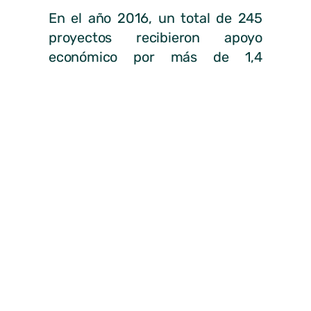
En el año 2016, un total de 245
proyectos recibieron apoyo
económico por más de 1,4
millones de euros gracias al
programa del banco, lo que
favoreció a más de 74.980 de
personas en todo el ámbito
nacional.
De este modo, la ONG
Discapacitados en Acción (ADEA)
y Bankia pondrán en marcha el
proyecto “Préstame tu silla”: a
menudo ADEA es contactada por
personas cuyos familiares recién
fallecidos utilizaban materiales