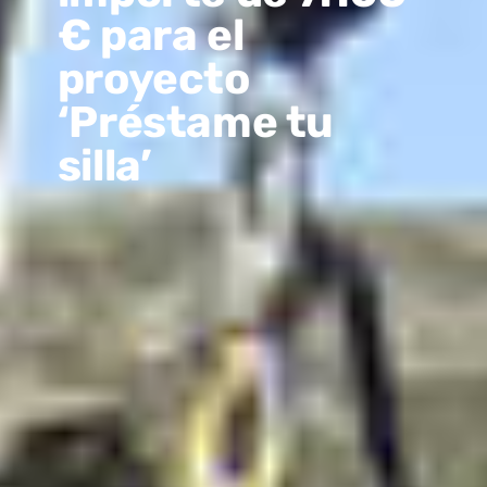
€ para el
proyecto
‘Préstame tu
silla’