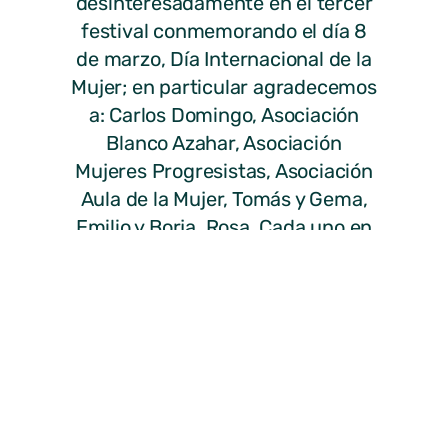
desinteresadamente en el tercer
festival conmemorando el día 8
de marzo, Día Internacional de la
Mujer; en particular agradecemos
a: Carlos Domingo, Asociación
Blanco Azahar, Asociación
Mujeres Progresistas, Asociación
Aula de la Mujer, Tomás y Gema,
Emilio y Borja, Rosa. Cada uno en
su estilo nos mostró con mucha
ilusión una forma distinta de ver
este día.
Muchas gracias, fue precioso!!
ANTERIOR
SIGUIENTE
Agradecimientos Carnavales 2014
Minuto silencio Víctimas 11M