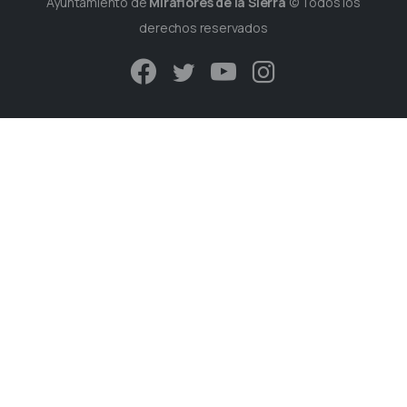
Ayuntamiento de
Miraflores de la Sierra
© Todos los
derechos reservados
Plaza de España s/n.
28792 - Miraflores de la Sierra