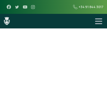
+34 91 844 3017
2 de junio de 2020
Bases bolsa de
empleo
socorristas