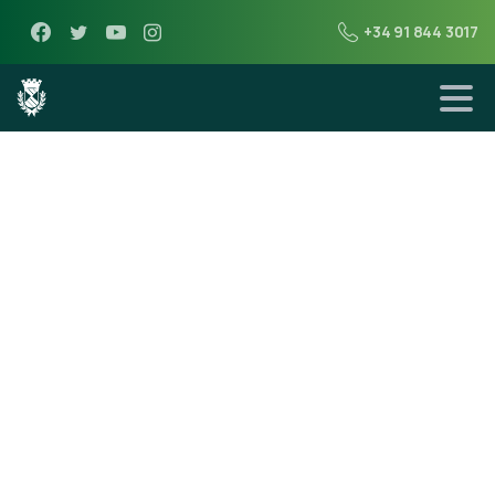
+34 91 844 3017
1 de diciembre de 2015
Miraflores de la
Sierra se adhiere
al plan de empleo
de garantía
juvenil