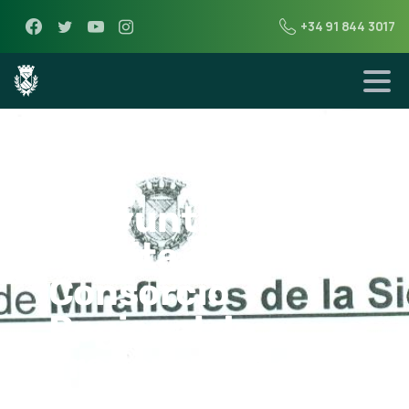
+34 91 844 3017
28 de septiembre de 2014
El Ayuntamiento
solicita al
Consorcio
Regional de
Transportes que
aumente la