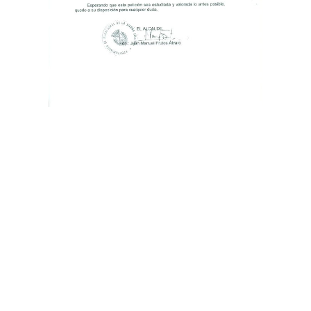
ANTERIOR
SIGUIENTE
El miércoles 01 de octubre abre las puertas la Escuela Municipal de Idiomas de Miraflores de la Sierra
El Ayuntamiento solicita al Consorcio Regional de Transportes que aumente la frecuencia de los autobuses en el trayecto Miraflores de la Sierra-Soto del Real
Ayuntamiento de
Miraflores de la Sierra
© Todos los
derechos reservados