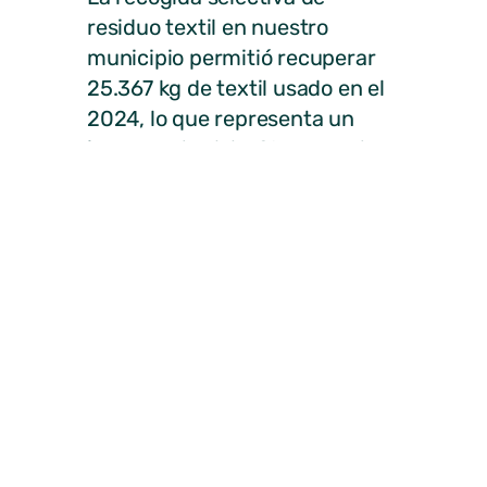
residuo textil en nuestro
municipio permitió recuperar
25.367 kg de textil usado en el
2024, lo que representa un
incremento del 7,8% respecto
al ejercicio anterior (23.534 kg).
El residuo textil (ropa, calzado,
complementos y textil del
hogar que ya no se utilizan) se
depositan en los 10
contenedores ubicados en la
vía pública repartidos por
Miraflores:
• Av. Madrid, 1 / Ctra. M-611