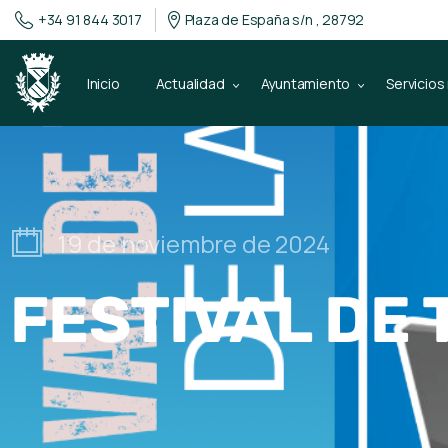
+34 91 844 3017
Plaza de España s/n , 28792
Inicio
Actualidad
Ayuntamiento
Servicios
19 de noviembre de 2024
FESTIVAL DE