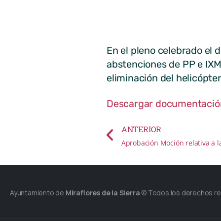
Summa 112 co
En el pleno celebrado el d
abstenciones de PP e IXM 
eliminación del helicópt
Descargar documentació
ANTERIOR
Ayuntamiento de
Miraflores de la Sierra
© Todos los derechos r