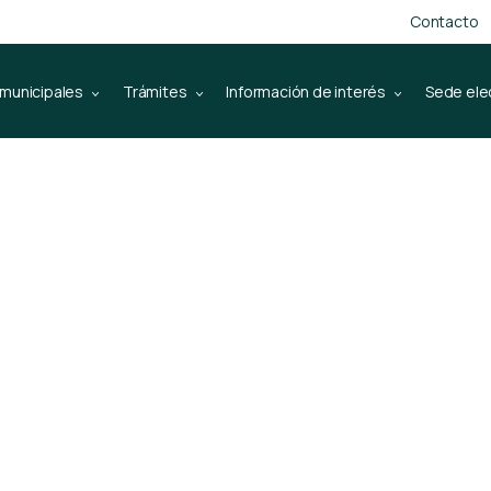
Contacto
 municipales
Trámites
Información de interés
Sede ele
da sobre la
l helicóptero 