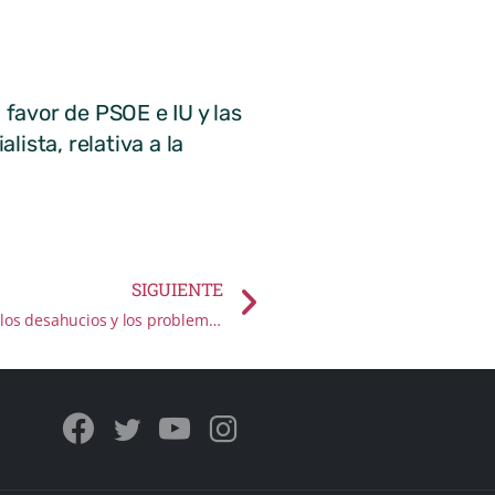
oyuela
 favor de PSOE e IU y las
ista, relativa a la
SIGUIENTE
Moción Aprobada en relación con los desahucios y los problemas sociales que están provocando