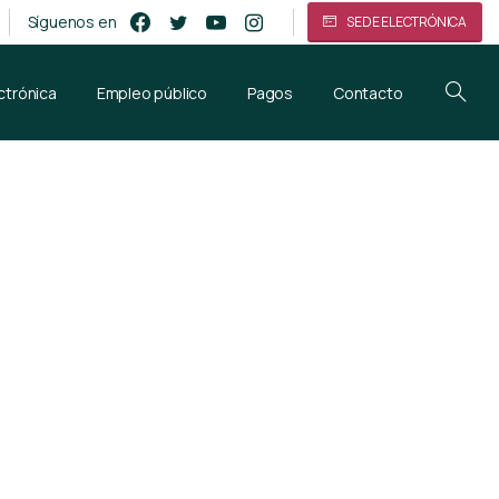
Síguenos en
SEDE ELECTRÓNICA
ctrónica
Empleo público
Pagos
Contacto
del