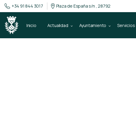
+34 91 844 3017
Plaza de España s/n , 28792
Inicio
Actualidad
Ayuntamiento
Servicios
18 de febrero de 2013
Moción Aproba
eliminación de