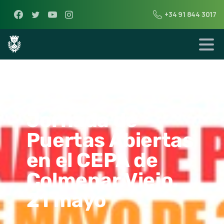
+34 91 844 3017
13 de mayo de 2018
Jornada de
Puertas Abiertas
en el CEPA de
Colmenar Viejo.
21 mayo