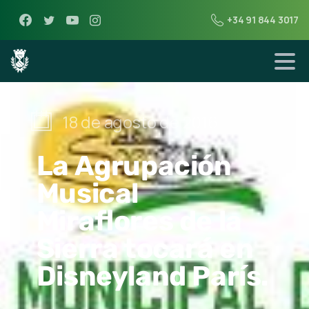
+34 91 844 3017
18 de agosto de 2016
La Agrupación
Musical
Miraflores de la
Sierra tocará en
Disneyland París.