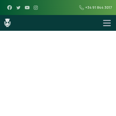
+34 91 844 3017
25 de septiembre de 2017
Listado de
Grupos Escuela
Municipal de
Idiomas y Hojas
de Matrícula