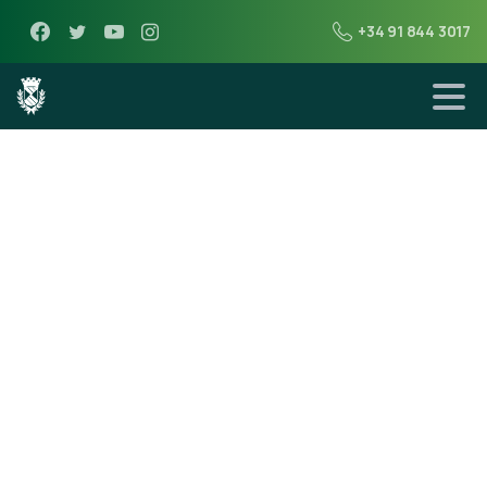
+34 91 844 3017
16 de septiembre de 2014
Nueva Guía de
Servicios
Turísticos de
Miraflores de la
Sierra