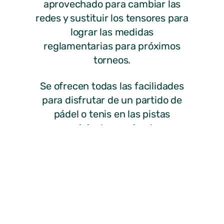
aprovechado para cambiar las
redes y sustituir los tensores para
lograr las medidas
reglamentarias para próximos
torneos.
Se ofrecen todas las facilidades
para disfrutar de un partido de
pádel o tenis en las pistas
municipales poniendo a
disposición de los usuarios varias
opciones para hacer la reserva
previa: de lunes a viernes se
puede llevar a cabo en la oficina
del Pabellón Juan Carlos I
mientras que sábados, domingos