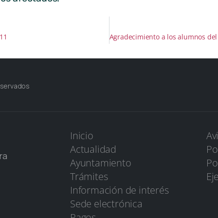
011
eservados
Inicio
Av
Actualidad
Po
ra
Ayuntamiento
Po
Trámites
Ej
Información de interés
Sede electrónica
Pagos