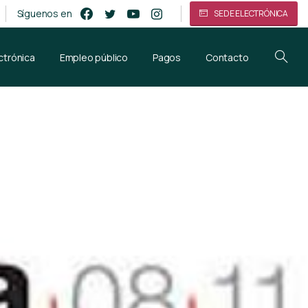
Síguenos en
SEDE ELECTRÓNICA
ctrónica
Empleo público
Pagos
Contacto
8/2011