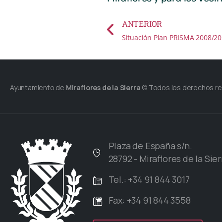
ANTERIOR
Situación Plan PRISMA 2008/2
Ayuntamiento de
Miraflores de la Sierra
© Todos los derechos r
Plaza de España s/n.
28792 - Miraflores de la Sier
Tel.: +34 91 844 3017
Fax: +34 91 844 3558