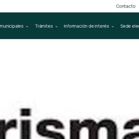
Contacto
 municipales
Trámites
Información de interés
Sede ele
an PRISMA 200