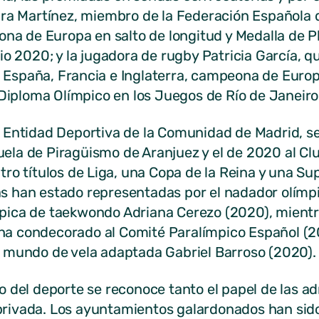
Sara Martínez, miembro de la Federación Española 
na de Europa en salto de longitud y Medalla de P
io 2020; y la jugadora de rugby Patricia García, 
España, Francia e Inglaterra, campeona de Europ
Diploma Olímpico en los Juegos de Río de Janeiro
r Entidad Deportiva de la Comunidad de Madrid, s
uela de Piragüismo de Aranjuez y el de 2020 al Clu
ro títulos de Liga, una Copa de la Reina y una S
 han estado representadas por el nadador olímpi
pica de taekwondo Adriana Cerezo (2020), mientra
 ha condecorado al Comité Paralímpico Español (2
mundo de vela adaptada Gabriel Barroso (2020).
 del deporte se reconoce tanto el papel de las ad
 privada. Los ayuntamientos galardonados han sid