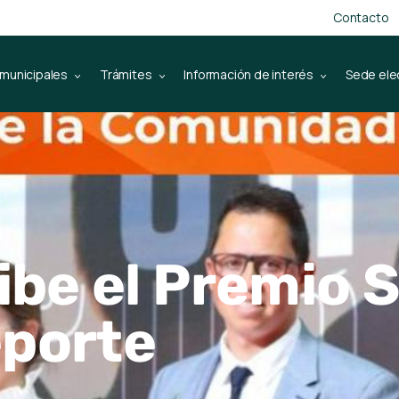
Contacto
 municipales
Trámites
Información de interés
Sede ele
ibe el Premio S
eporte