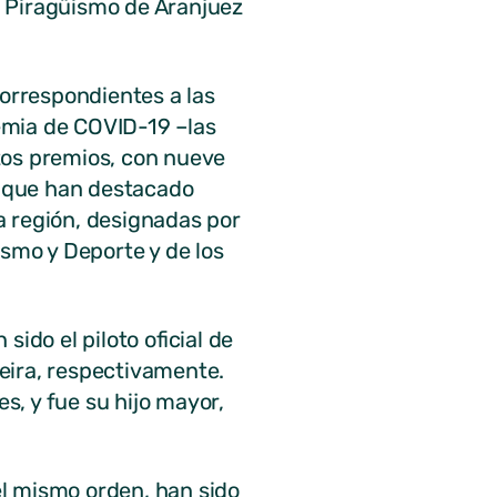
e Piragüismo de Aranjuez
correspondientes a las
emia de COVID-19 –las
stos premios, con nueve
s que han destacado
a región, designadas por
ismo y Deporte y de los
do el piloto oficial de
Vieira, respectivamente.
s, y fue su hijo mayor,
el mismo orden, han sido