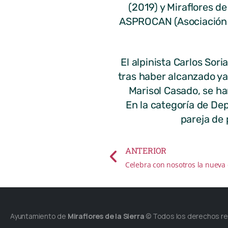
(2019) y Miraflores d
ASPROCAN (Asociación d
El alpinista Carlos Sor
tras haber alcanzado ya
Marisol Casado, se ha
En la categoría de Dep
pareja de 
ANTERIOR
Celebra con nosotros la nueva 
Ayuntamiento de
Miraflores de la Sierra
© Todos los derechos r