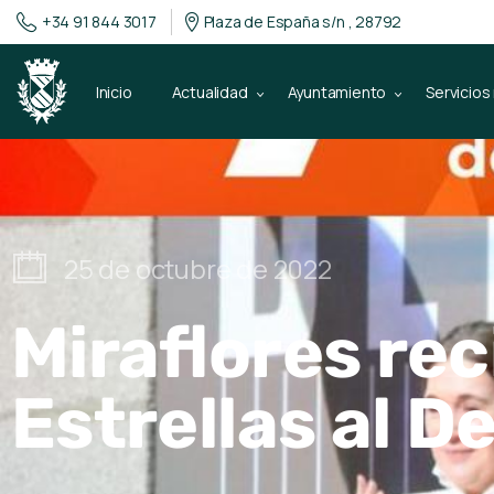
+34 91 844 3017
Plaza de España s/n , 28792
Inicio
Actualidad
Ayuntamiento
Servicios
25 de octubre de 2022
Miraflores rec
Estrellas al D