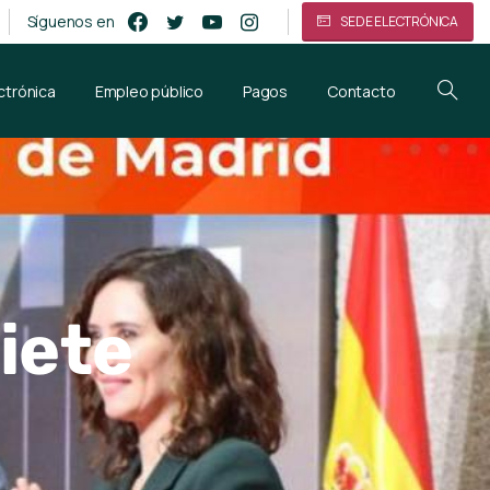
Síguenos en
SEDE ELECTRÓNICA
ctrónica
Empleo público
Pagos
Contacto
iete