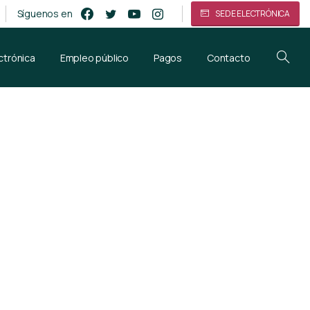
Síguenos en
SEDE ELECTRÓNICA
ctrónica
Empleo público
Pagos
Contacto
es