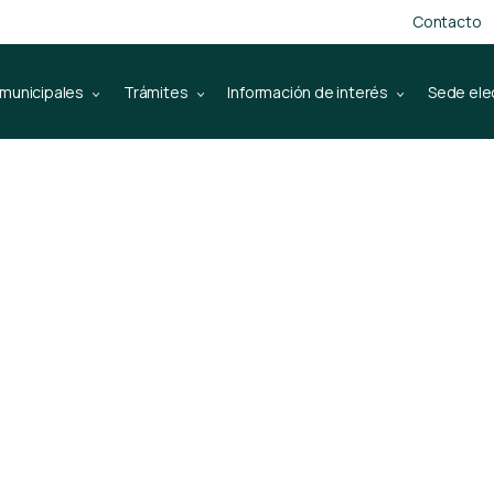
Contacto
 municipales
Trámites
Información de interés
Sede ele
 de zonas verd