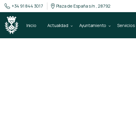
+34 91 844 3017
Plaza de España s/n , 28792
Inicio
Actualidad
Ayuntamiento
Servicios
28 de enero de 2020
Recuperación