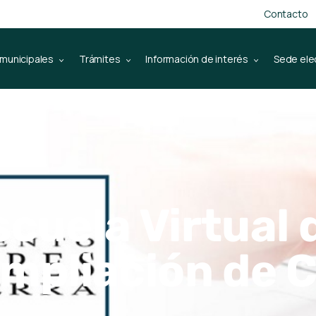
Contacto
 municipales
Trámites
Información de interés
Sede ele
cuela Virtual 
mpliación de 