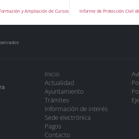
 Formación y Ampliación de Cursos
Informe de Protección Civil d
eservados
Inicio
Av
Actualidad
Po
ra
Ayuntamiento
Po
Trámites
Ej
Información de interés
Sede electrónica
Pagos
Contacto