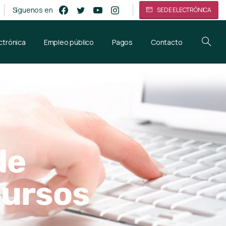
Síguenos en
SEDE ELECTRÓNICA
ctrónica
Empleo público
Pagos
Contacto
de
Cursos