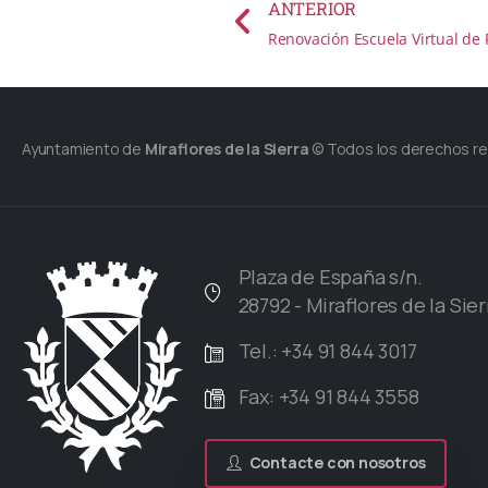
ANTERIOR
Renovación Escuela Virtual de
Ayuntamiento de
Miraflores de la Sierra
© Todos los derechos r
Plaza de España s/n.
28792 - Miraflores de la Sier
Tel.: +34 91 844 3017
Fax: +34 91 844 3558
Contacte con nosotros