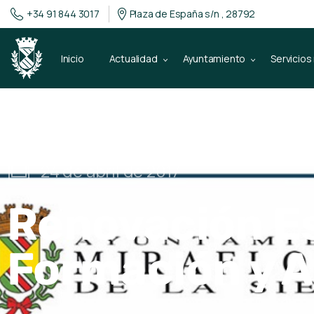
+34 91 844 3017
Plaza de España s/n , 28792
Inicio
Actualidad
Ayuntamiento
Servicios
24 de abril de 2017
Renovación Es
Formación y A