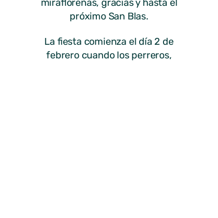
mirafloreñas, gracias y hasta el
próximo San Blas.
La fiesta comienza el día 2 de
febrero cuando los perreros,
bajan de la sierra, antiguamente
desde el Pico de la Pala, hasta la
población armando gran alboroto
con sus cencerros en
rememoración de los actos que
cuenta la leyenda. Según dice la
tradición, allá en los tiempos de la
ocupación francesa los hombres
de Miraflores armados con
cencerros imitaron la estampida
de una manada de vacas