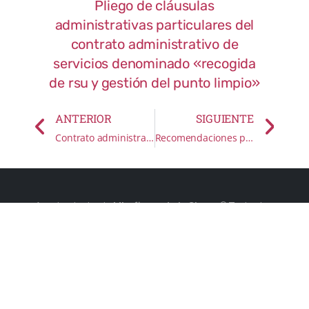
Pliego de cláusulas
administrativas particulares del
contrato administrativo de
servicios denominado «recogida
de rsu y gestión del punto limpio»
ANTERIOR
SIGUIENTE
Contrato administrativo de servicios «Recogida de RSU y gestión del punto limpio»
Recomendaciones para vecinos y comerciantes: Seguridad Ciudadana
Ayuntamiento de
Miraflores de la Sierra
© Todos los
derechos reservados