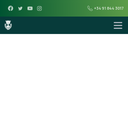
+34 91 844 3017
20 de noviembre de 2017
Contrato
administrativo
de servicios
«Recogida de
RSU y gestión del
punto limpio»