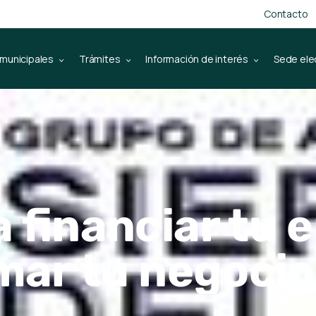
Contacto
 municipales
Trámites
Información de interés
Sede ele
 financiar tu
mar tu negocio