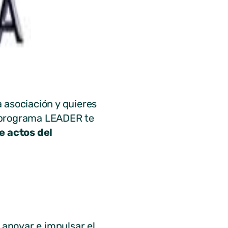
 asociación y quieres
l programa LEADER te
e actos del
apoyar e impulsar el