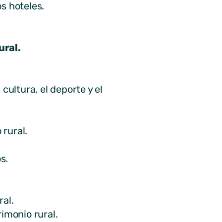
s hoteles.
ural.
ultura, el deporte y el
rural.
s.
al.
imonio rural.