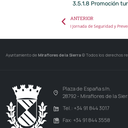
3.5.1.8 Promoción turís
ANTERIOR
I Jornada de Seguridad y Prev
Ayuntamiento de
Miraflores de la Sierra
© Todos los derechos r
Plaza de España s/n.
28792 - Miraflores de la Sier
Tel.: +34 91 844 3017
Fax: +34 91 844 3558