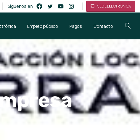
Síguenos en
SEDE ELECTRÓNICA
ctrónica
Empleo público
Pagos
Contacto
 empresa