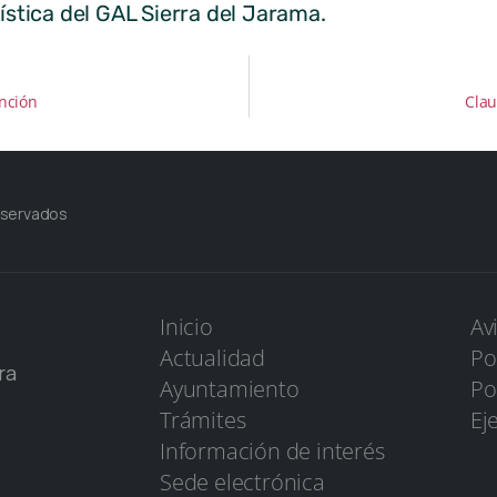
tica del GAL Sierra del Jarama.
ención
Clau
eservados
Inicio
Av
Actualidad
Po
ra
Ayuntamiento
Po
Trámites
Ej
Información de interés
Sede electrónica