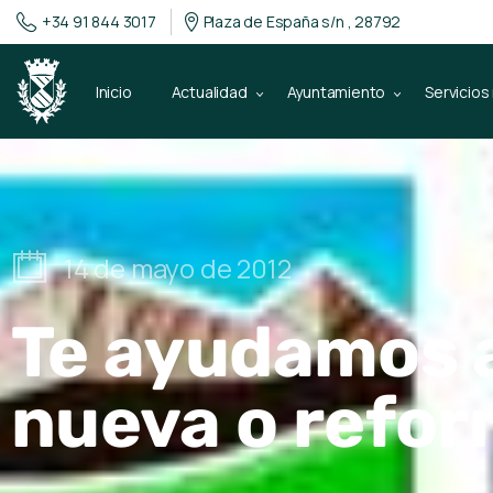
+34 91 844 3017
Plaza de España s/n , 28792
Inicio
Actualidad
Ayuntamiento
Servicios
14 de mayo de 2012
Te ayudamos a
nueva o refor