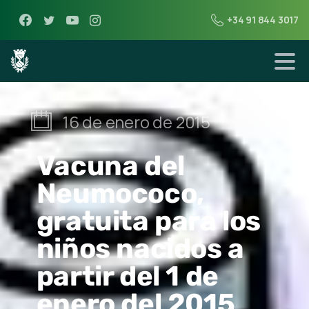
+34 91 844 3017
16 de enero de 2015
Vacuna del
Neumococo,
gratuita para los
niños nacidos a
partir del 1 de
enero del 2015