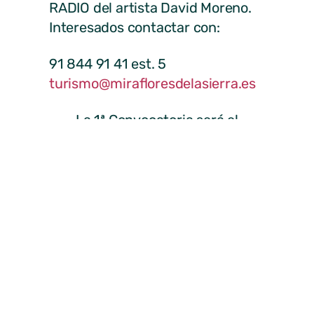
RADIO del artista David Moreno.
Interesados contactar con:
91 844 91 41 est. 5
turismo@mirafloresdelasierra.es
La 1ª Convocatoria será el
próximo martes 12 de junio a
partir de las 19.00 horas en el
polideportivo.
ANTERIOR
SIGUIENTE
Videoclip en Miraflores de la Sierra
Bando de alcaldía: uso común de la vía pública
Ayuntamiento de
Miraflores de la Sierra
© Todos los