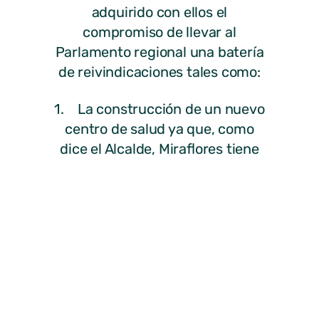
adquirido con ellos el
compromiso de llevar al
Parlamento regional una batería
de reivindicaciones tales como:
1. La construcción de un nuevo
centro de salud ya que, como
dice el Alcalde, Miraflores tiene
aproximadamente 6.000
habitantes censados, casi 2.000
de población flotante y en verano
la población llega hasta los
25.000 vecinos.
2. La ejecución de las obras
correspondientes al plan prisma
2008-2011 cuyo importe es