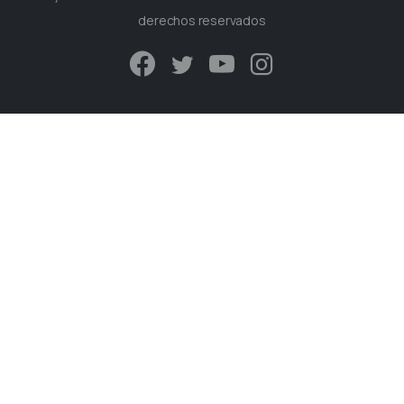
derechos reservados
Plaza de España s/n.
28792 - Miraflores de la Sierra