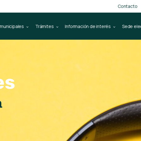
Contacto
 municipales
Trámites
Información de interés
Sede ele
es
n