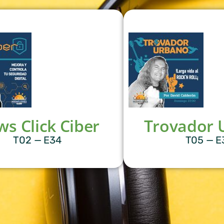
s Click Ciber
Trovador 
T02 — E34
T05 — E