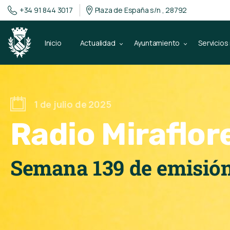
+34 91 844 3017
Plaza de España s/n , 28792
Inicio
Actualidad
Ayuntamiento
Servicios
1 de julio de 2025
Radio Miraflor
Semana 139 de emisió