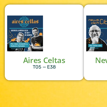
Aires Celtas
New
T05 — E38