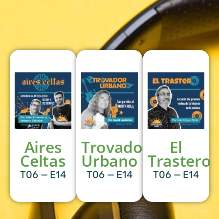
Aires
Trovador
El
Celtas
Urbano
Trastero
T06 — E14
T06 — E14
T06 — E14