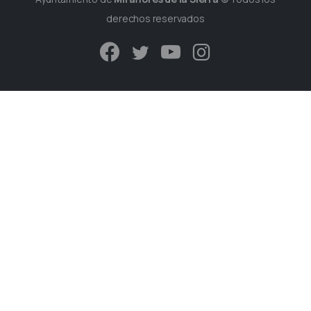
derechos reservados
Plaza de España s/n.
28792 - Miraflores de la Sierra