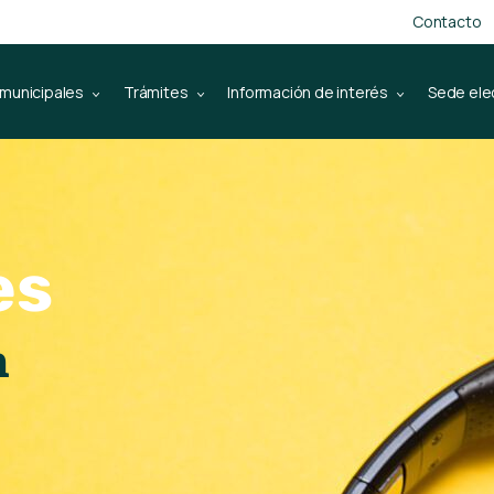
Contacto
 municipales
Trámites
Información de interés
Sede ele
es
n