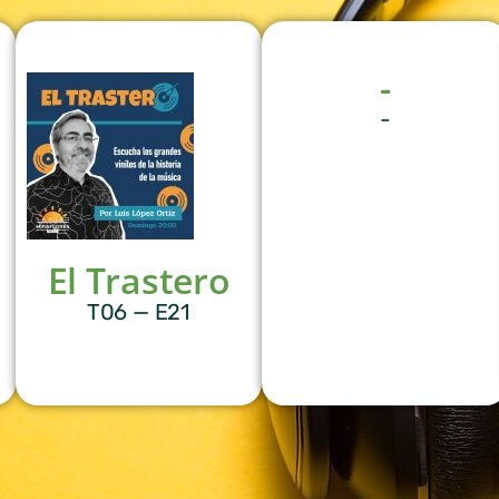
-
-
El Trastero
T06 — E21