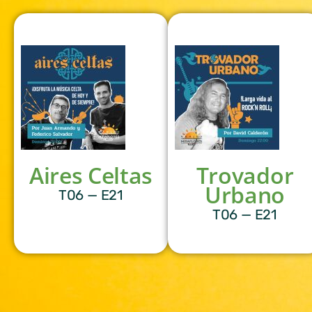
Aires Celtas
Trovador
Urbano
T06 — E21
T06 — E21