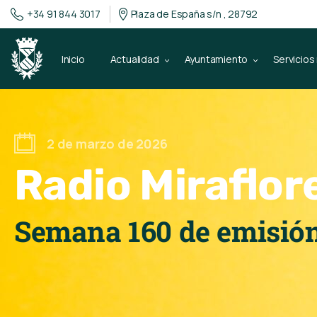
+34 91 844 3017
Plaza de España s/n , 28792
Inicio
Actualidad
Ayuntamiento
Servicios
2 de marzo de 2026
Radio Miraflor
Semana 160 de emisió