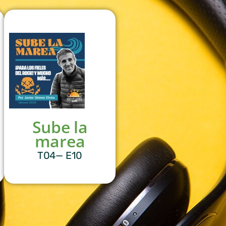
Sube la
marea
T04— E10