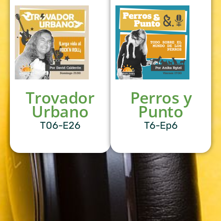
Trovador
Perros y
Urbano
Punto
T06-E26
T6-Ep6