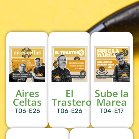
Aires
El
Sube la
Celtas
Trastero
Marea
T06-E26
T06-E26
T04-E17