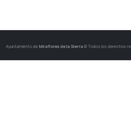
Ayuntamiento de
Miraflores de la Sierra
© Todos los derechos r
Plaza de España s/n.
28792 - Miraflores de la Sier
Tel.: +34 91 844 3017
Fax: +34 91 844 3558
Contacte con nosotros