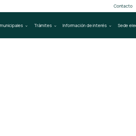
Contacto
 municipales
Trámites
Información de interés
Sede ele
es