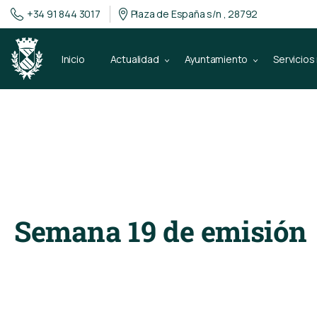
+34 91 844 3017
Plaza de España s/n , 28792
Inicio
Actualidad
Ayuntamiento
Servicios
8 de febrero de 2022
Radio Miraflor
Semana 19 de emisión