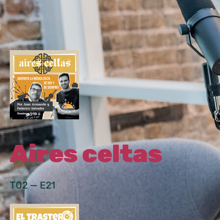
Aires celtas
T02 — E21