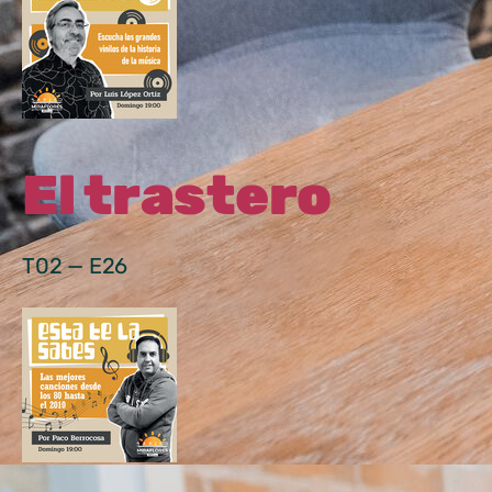
El trastero
T02 — E26