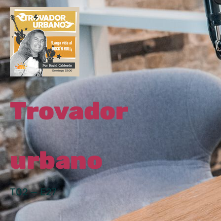
Trovador
urbano
T02 — E27