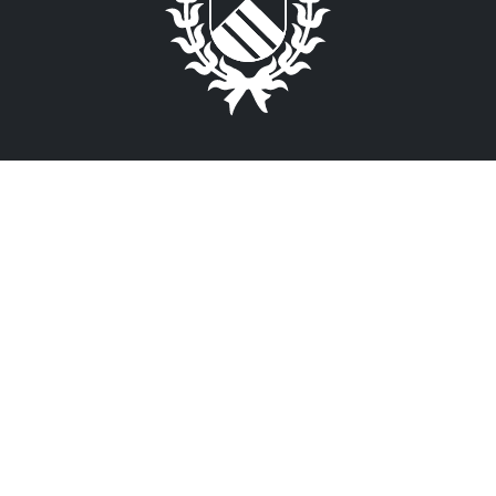
Plaza de España s/n.
28792 - Miraflores de la Sierra
Tel.: +34 91 844 3017
Fax: +34 91 844 3558
Contacte con nosotros
Inicio
Actualidad