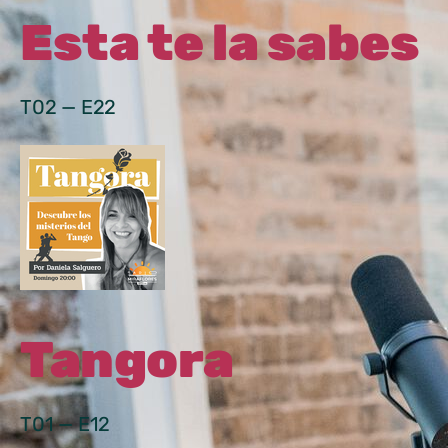
Esta te la sabes
T02 — E22
Tangora
T01 — E12