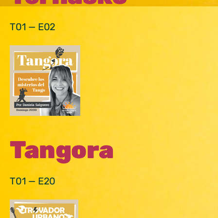
T01 — E02
Tangora
T01 — E20