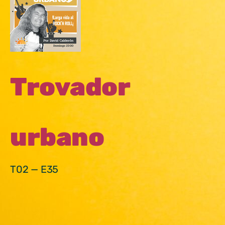
Trovador
urbano
T02 — E35