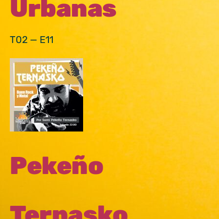
Urbanas
T02 — E11
Pekeño
Ternasko