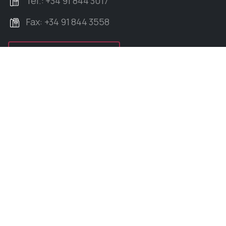
Tel.: +34 91 844 3017
Fax: +34 91 844 3558
Contacte con nosotros
Inicio
Actualidad
Ayuntamiento
Trámites
Información de interés
Sede electrónica
Pagos
Contacto
Aviso legal
Política de privacidad
Política de cookies
Ejercicio de derechos