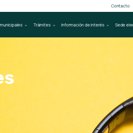
Contacto
 municipales
Trámites
Información de interés
Sede ele
es