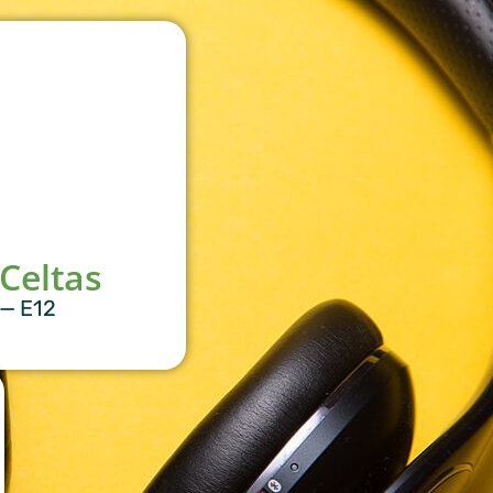
 Celtas
— E12