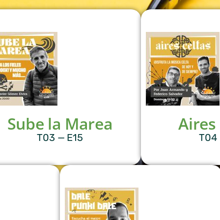
Sube la Marea
Aires
T03 — E15
T04 