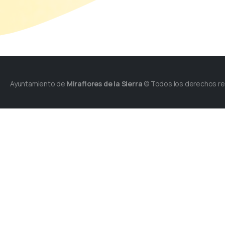
Ayuntamiento de
Miraflores de la Sierra
© Todos los derechos r
Plaza de España s/n.
28792 - Miraflores de la Sier
Tel.: +34 91 844 3017
Fax: +34 91 844 3558