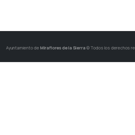
Ayuntamiento de
Miraflores de la Sierra
© Todos los derechos r
Plaza de España s/n.
28792 - Miraflores de la Sier
Tel.: +34 91 844 3017
Fax: +34 91 844 3558
Contacte con nosotros