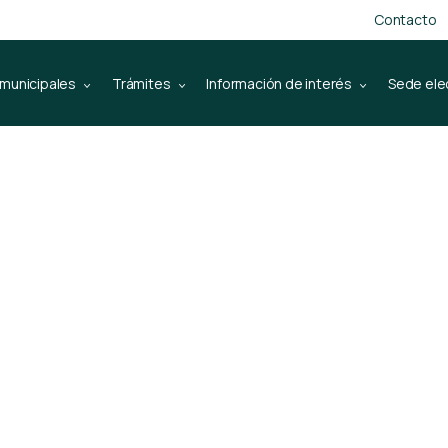
Contacto
 municipales
Trámites
Información de interés
Sede ele
es