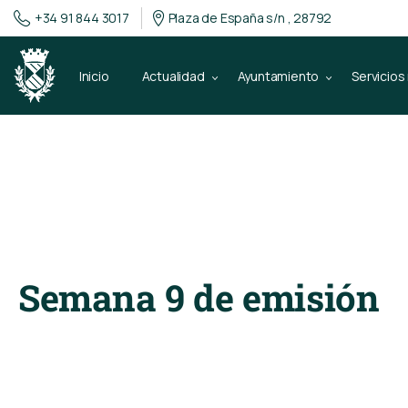
+34 91 844 3017
Plaza de España s/n , 28792
Inicio
Actualidad
Ayuntamiento
Servicios
16 de noviembre de 2021
Radio Miraflor
Semana 9 de emisión