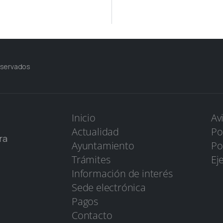
eservados
Inicio
Av
Actualidad
Po
ra
Ayuntamiento
Po
Trámites
Ej
Información de interés
Sede electrónica
Pagos
Contacto