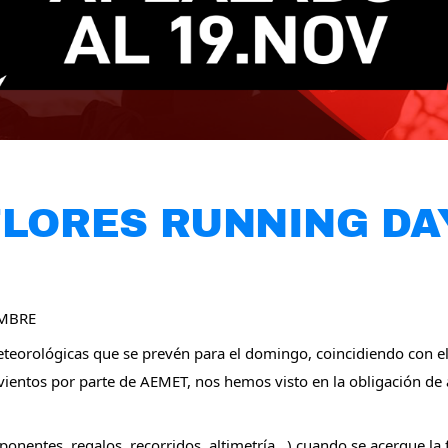
LORES RUNNING DA
EMBRE
teorológicas que se prevén para el domingo, coincidiendo con e
 y vientos por parte de AEMET, nos hemos visto en la obligación de 
ponentes, regalos, recorridos, altimetría…) cuando se acerque la 