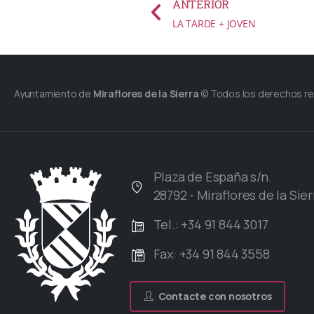
ANTERIOR
LA TARDE + JOVEN
Ayuntamiento de
Miraflores de la Sierra
© Todos los derechos r
Plaza de España s/n.
28792 - Miraflores de la Sier
Tel.: +34 91 844 3017
Fax: +34 91 844 3558
Contacte con nosotros