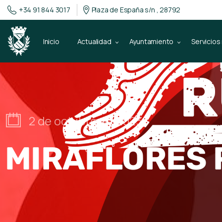
+34 91 844 3017
Plaza de España s/n , 28792
Inicio
Actualidad
Ayuntamiento
Servicios
2 de octubre de 2023
MIRAFLORES 