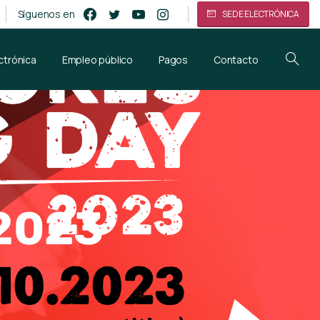
Síguenos en
SEDE ELECTRÓNICA
ctrónica
Empleo público
Pagos
Contacto
2023