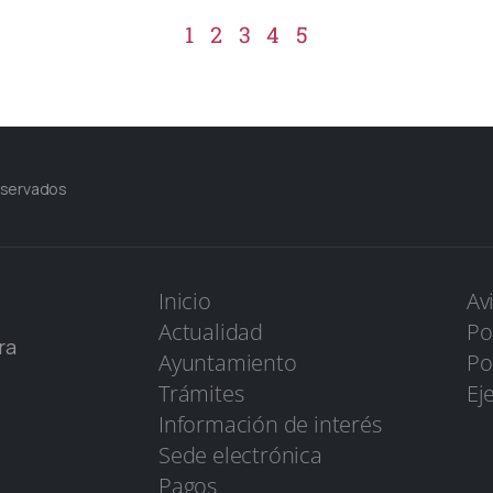
1
2
3
4
5
eservados
Inicio
Av
Actualidad
Po
ra
Ayuntamiento
Po
Trámites
Ej
Información de interés
Sede electrónica
Pagos