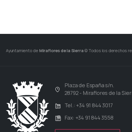
Ayuntamiento de
Miraflores de la Sierra
© Todos los derechos r
Plaza de España s/n.
28792 - Miraflores de la Sier
Tel.: +34 91 844 3017
Fax: +34 91 844 3558