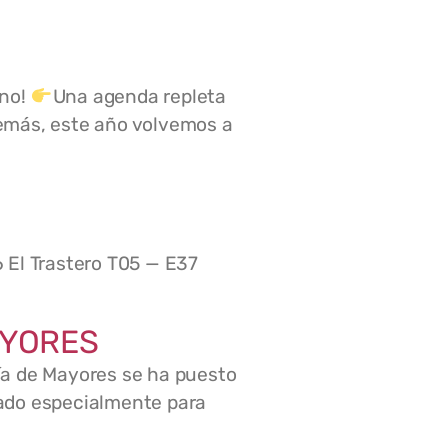
ano!
Una agenda repleta
demás, este año volvemos a
 El Trastero T05 — E37
AYORES
ía de Mayores se ha puesto
sado especialmente para