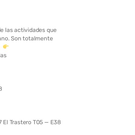
 las actividades que
rano. Son totalmente
las
8
 El Trastero T05 — E38