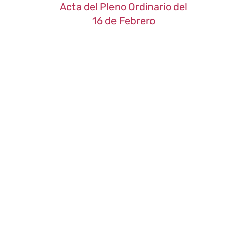
Acta del Pleno Ordinario del
16 de Febrero
Año 2017
Acta del Pleno Ordinario del 1
de Diciembre
Acta del Pleno Ordinario del 3
de Noviembre
Acta del Pleno Ordinario del 6
de Octubre
Acta del Pleno Ordinario del
28 de Septiembre
Acta del Pleno Ordinario del
27 de Julio
Acta del Pleno Ordinario del
29 de Junio