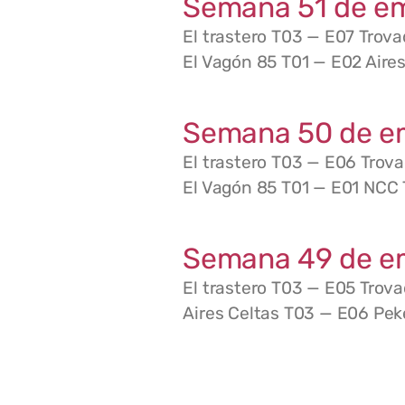
Semana 51 de em
El trastero T03 — E07 Tro
El Vagón 85 T01 — E02 Aire
Semana 50 de e
El trastero T03 — E06 Tro
El Vagón 85 T01 — E01 NCC 
Semana 49 de e
El trastero T03 — E05 Tro
Aires Celtas T03 — E06 Pe