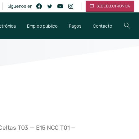
Síguenos en
SEDE ELECTRÓNICA
ctrónica
Empleo público
Pagos
Contacto
 Celtas T03 — E15 NCC T01 —