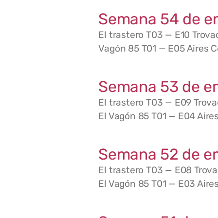
Semana 54 de e
El trastero T03 — E10 Trov
Vagón 85 T01 — E05 Aires 
Semana 53 de e
El trastero T03 — E09 Trov
El Vagón 85 T01 — E04 Aire
Semana 52 de e
El trastero T03 — E08 Tro
El Vagón 85 T01 — E03 Aire