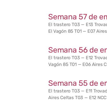
Semana 57 de em
El trastero T03 — E13 Trov
El Vagón 85 T01 — E07 Aire
Semana 56 de e
El trastero T03 — E12 Trov
Vagón 85 T01 — E06 Aires 
Semana 55 de e
El trastero T03 — E11 Trov
Aires Celtas T03 — E12 NC