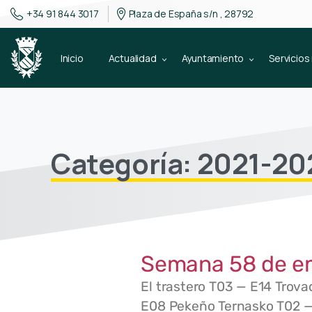
+34 91 844 3017
Plaza de España s/n , 28792
Inicio
Actualidad
Ayuntamiento
Servicios
Categoría: 2021-20
Semana 58 de e
El trastero T03 — E14 Trov
E08 Pekeño Ternasko T02 —