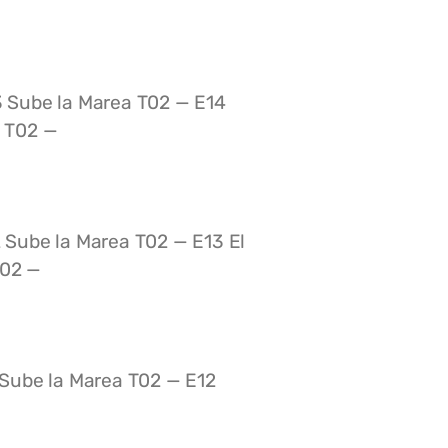
3 Sube la Marea T02 — E14
o T02 —
 Sube la Marea T02 — E13 El
T02 —
 Sube la Marea T02 — E12