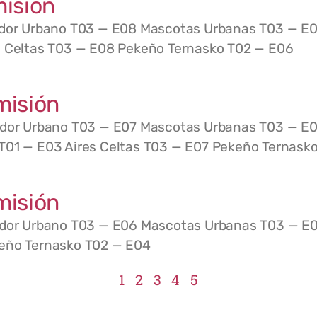
isión
vador Urbano T03 — E08 Mascotas Urbanas T03 — E
s Celtas T03 — E08 Pekeño Ternasko T02 — E06
misión
vador Urbano T03 — E07 Mascotas Urbanas T03 — E
T01 — E03 Aires Celtas T03 — E07 Pekeño Ternask
misión
vador Urbano T03 — E06 Mascotas Urbanas T03 — E
keño Ternasko T02 — E04
1
2
3
4
5