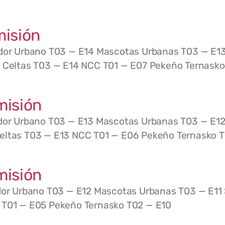
isión
ador Urbano T03 — E14 Mascotas Urbanas T03 — E1
s Celtas T03 — E14 NCC T01 — E07 Pekeño Ternask
misión
ador Urbano T03 — E13 Mascotas Urbanas T03 — E12
Celtas T03 — E13 NCC T01 — E06 Pekeño Ternasko 
misión
ador Urbano T03 — E12 Mascotas Urbanas T03 — E11
C T01 — E05 Pekeño Ternasko T02 — E10