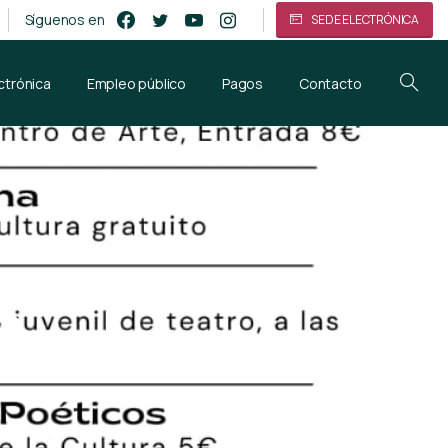
Síguenos en
SEDE ELECTRÓNICA
ctrónica
Empleo público
Pagos
Contacto
3