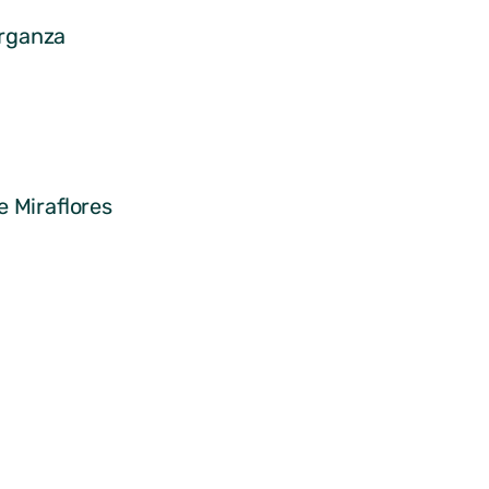
erganza
e Miraflores