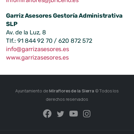
infomiraflores@jbriceno.es
Garriz Asesores Gestoría Administrativa
SLP
Av. de la Luz, 8
Tlf.: 91 844 92 70 / 620 872 572
info@garrizasesores.es
www.garrizasesores.es
Ayuntamiento de
Miraflores de la Sierra
© Todos los
derechos reservados