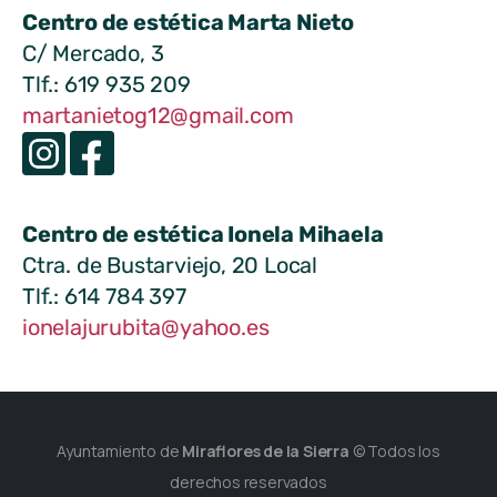
Centro de estética Marta Nieto
C/ Mercado, 3
Tlf.: 619 935 209
martanietog12@gmail.com
Centro de estética Ionela Mihaela
Ctra. de Bustarviejo, 20 Local
Tlf.: 614 784 397
ionelajurubita@yahoo.es
Ayuntamiento de
Miraflores de la Sierra
© Todos los
derechos reservados