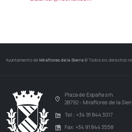
Ayuntamiento de
Miraflores de la Sierra
© Todos los derechos r
Plaza de España s/n.
28792 - Miraflores de la Sier
Tel.: +34 91 844 3017
Fax: +34 91 844 3558