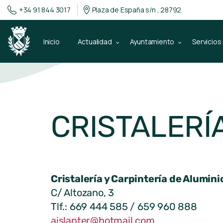
+34 91 844 3017
Plaza de España s/n , 28792
Inicio
Actualidad
Ayuntamiento
Servicios
CRISTALERÍ
Cristalería y Carpintería de Alumi
C/ Altozano, 3
Tlf.: 669 444 585 / 659 960 888
aislanter@hotmail.com