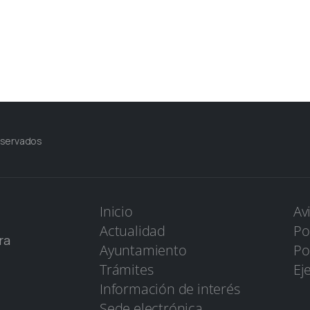
eservados
Inicio
Av
Actualidad
Po
ra
Ayuntamiento
Po
Trámites
Ej
Información de interés
Sede electrónica