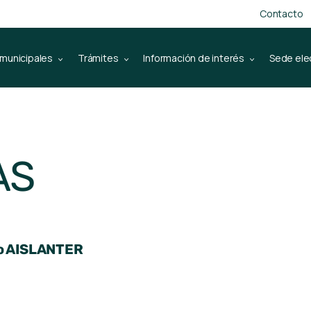
Contacto
 municipales
Trámites
Información de interés
Sede ele
AS
nio AISLANTER