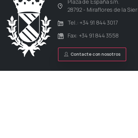
Plaza de España s/n.
28792 - Miraflores de la Sier
Tel.: +34 91 844 3017
Fax: +34 91 844 3558
Contacte con nosotros