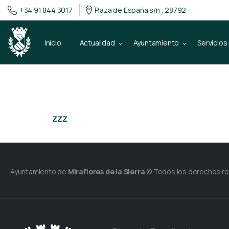
+34 91 844 3017
Plaza de España s/n , 28792
Inicio
Actualidad
Ayuntamiento
Servicios
zzz
Ayuntamiento de
Miraflores de la Sierra
© Todos los derechos r