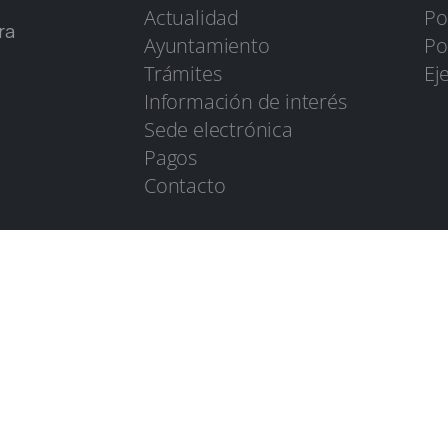
Actualidad
Po
ra
Ayuntamiento
Po
Trámites
Ej
Información de interés
Sede electrónica
Pagos
Contacto