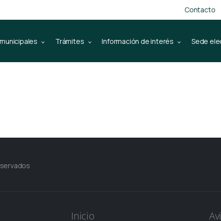
Contacto
 municipales
Trámites
Información de interés
Sede ele
eservados
Inicio
Av